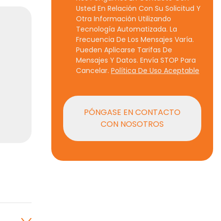
Usted En Relación Con Su Solicitud Y
Otra Información Utilizando
Tecnología Automatizada. La
Frecuencia De Los Mensajes Varía.
Pueden Aplicarse Tarifas De
Mensajes Y Datos. Envía STOP Para
Cancelar.
Política De Uso Aceptable
PÓNGASE EN CONTACTO
CON NOSOTROS