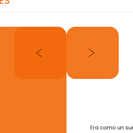
ES
ricana de Abogados de Inmigración
ional de Abogados Hispanos
Era como un su