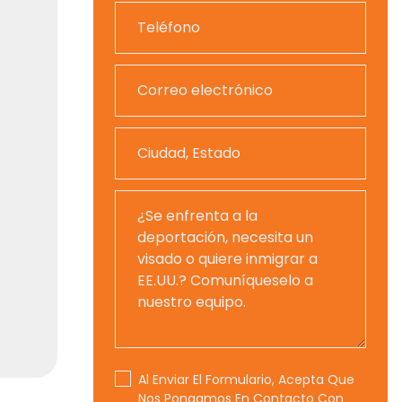
Al Enviar El Formulario, Acepta Que
Nos Pongamos En Contacto Con