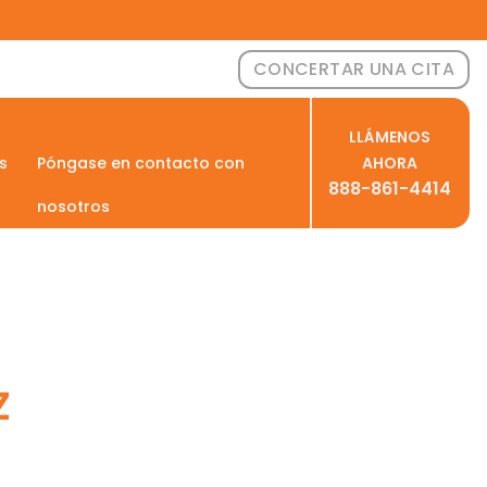
CONCERTAR UNA CITA
LLÁMENOS
s
Póngase en contacto con
AHORA
888-861-4414
nosotros
Z