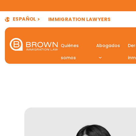
ESPAÑOL
IMMIGRATION LAWYERS
Quiénes
Abogados
Der
somos
inm