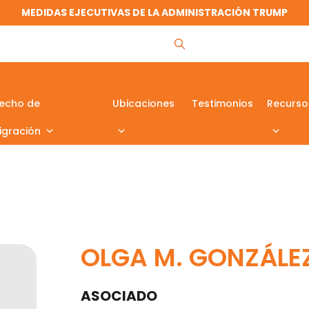
MEDIDAS EJECUTIVAS DE LA ADMINISTRACIÓN TRUMP
echo de
Ubicaciones
Testimonios
Recurso
igración
OLGA M. GONZÁLE
ASOCIADO