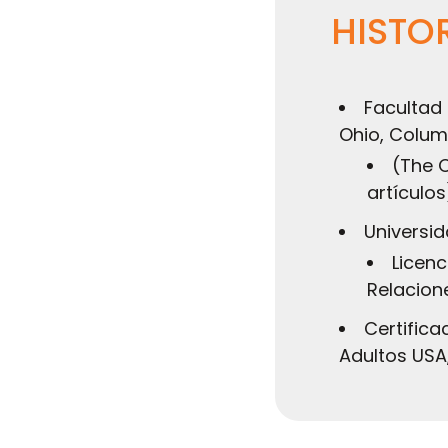
HISTO
Facultad 
Ohio, Colum
(The O
artículos
Universid
Licenc
Relacion
Certifica
Adultos USA