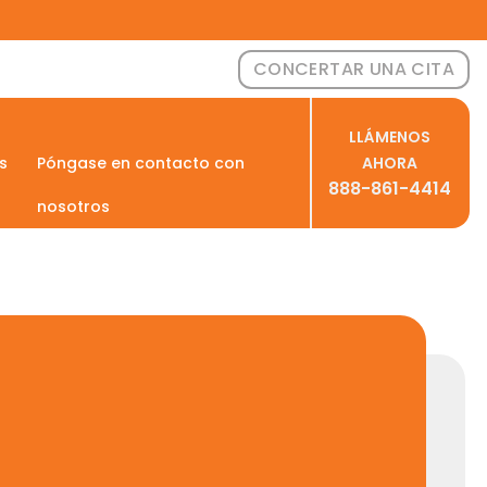
CONCERTAR UNA CITA
LLÁMENOS
s
Póngase en contacto con
AHORA
888-861-4414
nosotros