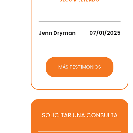
SEGUIR LEYENDO
Jenn Dryman
07/01/2025
Jean
MÁS TESTIMONIOS
SOLICITAR UNA CONSULTA