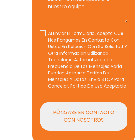
Al Enviar El Formulario, Acepta Que
Nos Pongamos En Contacto Con
Usted En Relación Con Su Solicitud Y
Otra Información Utilizando
Tecnología Automatizada. La
Frecuencia De Los Mensajes Varía.
Pueden Aplicarse Tarifas De
Mensajes Y Datos. Envía STOP Para
Cancelar.
Política De Uso Aceptable
PÓNGASE EN CONTACTO
CON NOSOTROS