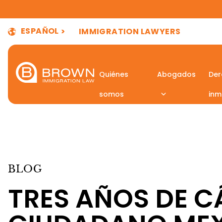
ESPAÑOL
IMMIGRATION LAWYERS
Quiénes
Abogados
Der
somos
inm
BLOG
TRES AÑOS DE C