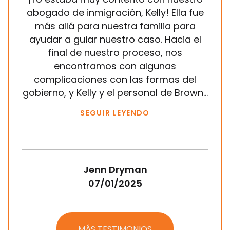
Ha
abogado de inmigración, Kelly! Ella fue
Brow
más allá para nuestra familia para
a
ayudar a guiar nuestro caso. Hacia el
in
final de nuestro proceso, nos
sie
encontramos con algunas
mis
complicaciones con las formas del
gobierno, y Kelly y el personal de Brown...
SEGUIR LEYENDO
Jenn Dryman
07/01/2025
MÁS TESTIMONIOS