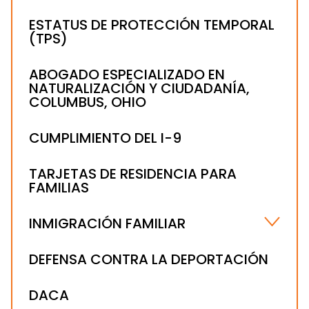
VISADO B-1
ESTATUS DE PROTECCIÓN TEMPORAL
(TPS)
ABOGADO ESPECIALIZADO EN VISADOS H-1B
ABOGADO ESPECIALIZADO EN
NATURALIZACIÓN Y CIUDADANÍA,
COLUMBUS, OHIO
CUMPLIMIENTO DEL I-9
TARJETAS DE RESIDENCIA PARA
FAMILIAS
INMIGRACIÓN FAMILIAR
VISADO POR MATRIMONIO
DEFENSA CONTRA LA DEPORTACIÓN
NIÑOS INMIGRANTES MALTRATADOS Y
ABANDONADOS
DACA
DISPENSA PROVISIONAL I-601A