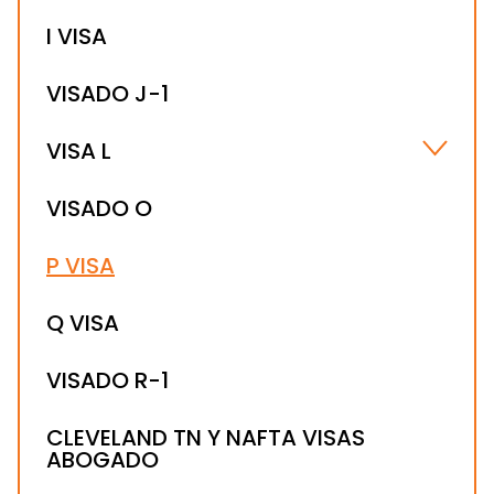
I VISA
VISADO J-1
VISA L
VISADO L-1B
VISADO O
VISADO L-1A
P VISA
Q VISA
VISADO R-1
CLEVELAND TN Y NAFTA VISAS
ABOGADO