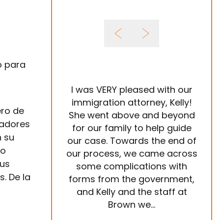
o para
I was VERY pleased with our
It 
immigration attorney, Kelly!
ero de
She went above and beyond
Im
gadores
for our family to help guide
year
 su
our case. Towards the end of
tea
no
our process, we came across
ve
sus
some complications with
p
. De la
forms from the government,
ema
and Kelly and the staff at
are
Brown we...