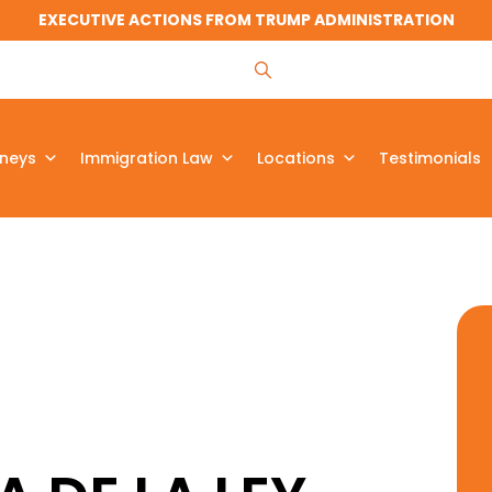
EXECUTIVE ACTIONS FROM TRUMP ADMINISTRATION
rneys
Immigration Law
Locations
Testimonials