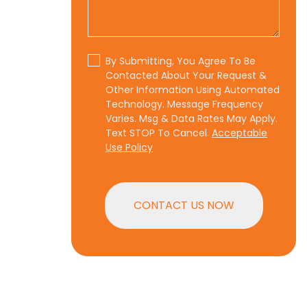
By Submitting, You Agree To Be
Contacted About Your Request &
Other Information Using Automated
Technology. Message Frequency
Varies. Msg & Data Rates May Apply.
Text STOP To Cancel.
Acceptable
Use Policy
CONTACT US NOW