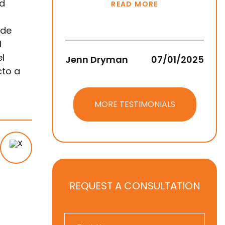
ed
READ MORE
 de
l
el
Jenn Dryman
07/01/2025
Jean
cto a
MORE TESTIMONIALS
REQUEST A CONSULTATION