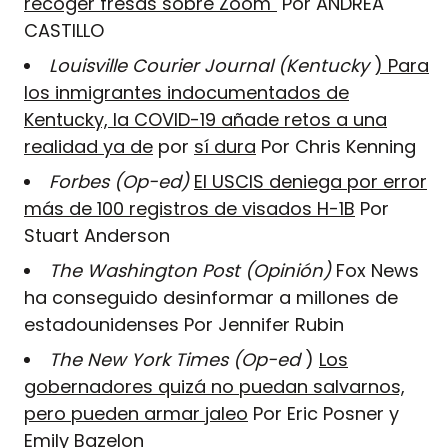
recoger fresas sobre Zoom"
Por ANDREA
CASTILLO
Louisville Courier Journal (Kentucky
) Para
los inmigrantes indocumentados de
Kentucky, la COVID-19 añade retos a una
realidad ya de
por
sí dura
Por Chris Kenning
Forbes (Op-ed)
El USCIS deniega por error
más de 100 registros de visados H-1B
Por
Stuart Anderson
The Washington Post (Opinión)
Fox News
ha conseguido desinformar a millones de
estadounidenses Por Jennifer Rubin
The New York Times (Op-ed
)
Los
gobernadores quizá no puedan salvarnos,
pero pueden armar jaleo
Por Eric Posner y
Emily Bazelon